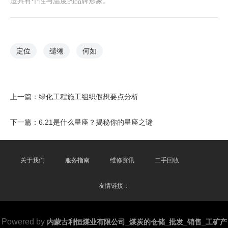
造具有个性与温度的品牌形象。
定位
缱绻
何如
上一篇：
绿化工程施工组织假想要点分析
下一篇：
6.21是什么星座？揭秘你的星座之谜
关于我们
服务指南
维修资讯
二手回收
友情链接：
Powered by
内蒙古利恒煤业有限公司_煤炭的仓储_批发_销售_工矿产