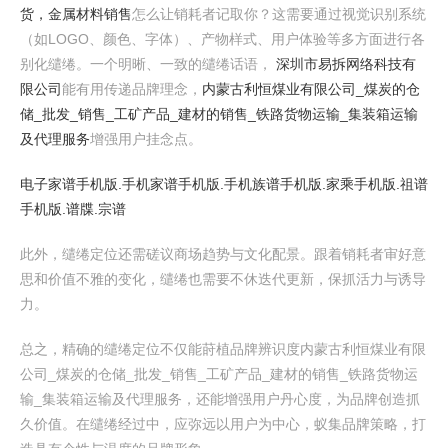
货，金属材料销售
怎么让销耗者记取你？这需要通过视觉识别系统
（如LOGO、颜色、字体）、产物样式、用户体验等多方面进行各
别化缱绻。一个明晰、一致的缱绻话语，
深圳市易拆网络科技有
限公司
能有用传递品牌理念，
内蒙古利恒煤业有限公司_煤炭的仓
储_批发_销售_工矿产品_建材的销售_铁路货物运输_集装箱运输
及代理服务
增强用户挂念点。
电子家谱手机版.手机家谱手机版.手机族谱手机版.家乘手机版.祖谱
手机版.谱牒.宗谱
此外，缱绻定位还需磋议商场趋势与文化配景。跟着销耗者审好意
思和价值不雅的变化，缱绻也需要不休迭代更新，保抓活力与诱导
力。
总之，精确的缱绻定位不仅能莳植品牌辨识度内蒙古利恒煤业有限
公司_煤炭的仓储_批发_销售_工矿产品_建材的销售_铁路货物运
输_集装箱运输及代理服务，还能增强用户丹心度，为品牌创造抓
久价值。在缱绻经过中，应弥远以用户为中心，蚁集品牌策略，打