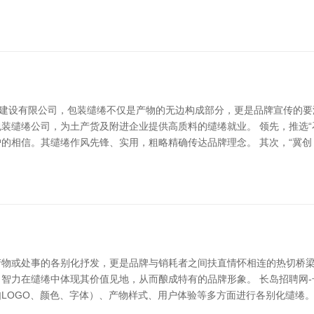
贤建设有限公司，包装缱绻不仅是产物的无边构成部分，更是品牌宣传的
装缱绻公司，为土产货及附进企业提供高质料的缱绻就业。 领先，推选“
的相信。其缱绻作风先锋、实用，粗略精确传达品牌理念。 其次，“冀创
物或处事的各别化抒发，更是品牌与销耗者之间扶直情怀相连的热切桥梁。
智力在缱绻中体现其价值见地，从而酿成特有的品牌形象。 长岛招聘网-
LOGO、颜色、字体）、产物样式、用户体验等多方面进行各别化缱绻