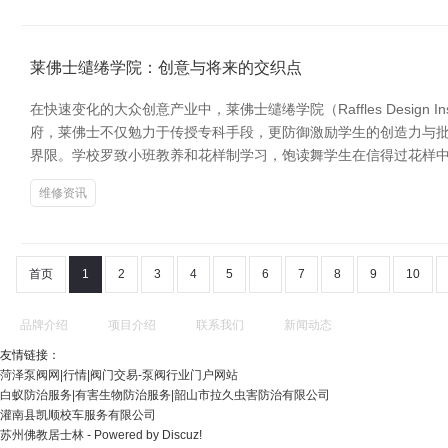
莱佛士缱绻学院：创意与将来的交织点
在快速变化的大众创意产业中，莱佛士缱绻学院（Raffles Desi
府，莱佛士不仅勉力于传授专科手段，更防御激励学生的创造力与批
界限。学校罗致小班教养和花样制学习，饱读舞学生在信得过花样中
维修资讯
首页
1
2
3
4
5
6
7
8
9
10
品牌介绍
项目介绍
联系我们
新闻动态
友情链接：
菏泽泵阀网|行情|阀门交易-泵阀行业门户网站
白蚁防治服务|有害生物防治服务|韶山市拉久虫害防治有限公司
灌南县凯顺校车服务有限公司
苏州佛教居士林 - Powered by Discuz!