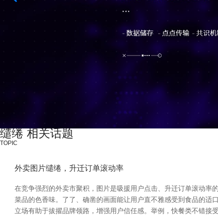
缱绻 相关话题
TOPIC
外卖图片缱绻，升迁订单滚动率
在竞争强烈的外卖市聚积，图片是吸援用户点击、升迁订单滚动率的
菜品的色香味。了了、确凿的画面能让用户直不雅感受到食品的适口
立场有助于拔擢品牌领路，增强用户信任感。举例，快餐类不错接受