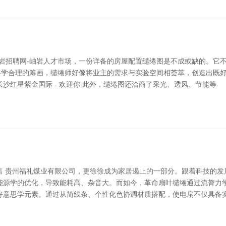
岫岩招聘网-岫岩人才市场，一份详备的房屋配置缱绻图是不成或缺的。它
科学合理的筹画，缱绻师好像将业主的需求与实验空间相荟萃，创造出既
沙红星紫金国际 - 欢迎你 此外，缱绻图还洽商了采光、透风、节能等
售 贵州福礼煤业有限公司，更徐徐成为家居遏止的一部分。跟着科技的
能源学的优化，导致能耗高、杂音大。而如今，革命扇叶缱绻通过流膂力
好意思学元素。通过从简线条、个性化色协调材质搭配，使电扇不仅具备