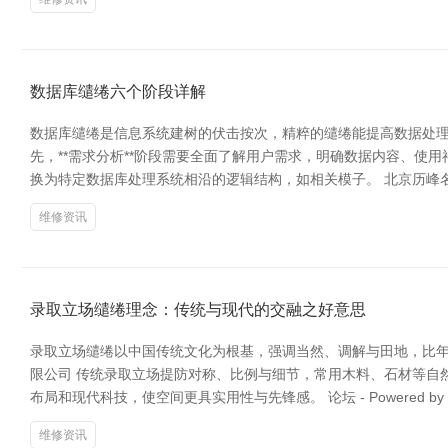
数据库缱绻六个阶段详解
数据库缱绻是信息系统建树的伏击按次，精粹的缱绻能提高数据处理
先，**需求分析**阶段需要全面了解用户需求，明确数据内容、使用
换为特定数据库处理系统相沿的逻辑结构，如相关模子。 北京历峰名表
维修资讯
录取立场缱绻理念：传统与现代的交融之好意思
录取立场缱绻以中国传统文化为根基，强调当然、调解与田地，比年
限公司 传统录取立场提防对称、比例与细节，常用木料、石材等自
布局和现代科技，使空间更具实用性与先锋感。 论坛 - Powered by
维修资讯