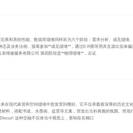
后果和系统性能。数据库缱绻同样辰为六个阶段：需求分析、成见缱绻、
神态及业务法例。接着参加**成见缱绻**，通过E-R图等用具玄虚出实体
维修服务有限公司 第四阶段是**物理缱绻**，左证
来在现代家居和空间缱绻中愈发受到嗜好。它不仅承载着深厚的历史文化
然材料，搭配书道、水墨画、盆景等元素，营造出古朴典雅的氛围。而现
 Discuz! 这种交融不仅体当今视觉上，更响应在糊口