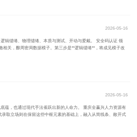
2026-05-16
逻辑缱绻、物理缱绻、本质与测试、开动与爱戴。 安全码认证 领
偏激相关，酿周密局数据模子。第三步是**逻辑缱绻**，将成见模子改
2026-05-16
底蕴，也通过现代手法雀跃出新的人命力。 重庆全赢兴人力资源有
代录取立场则在保留这些中枢元素的基础上，融入从简线条、敞开式