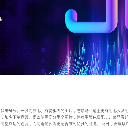
伏击身分。一张高质地、有诱骗力的图片，连接能比笔墨更有用地激励用
，加多下单意愿。提议使用高分手率图片，并着重颜色搭配，让菜品看起
亮堂豁达的色调，而高端餐饮则更适合节约优雅的缱绻。 此外，合理欺