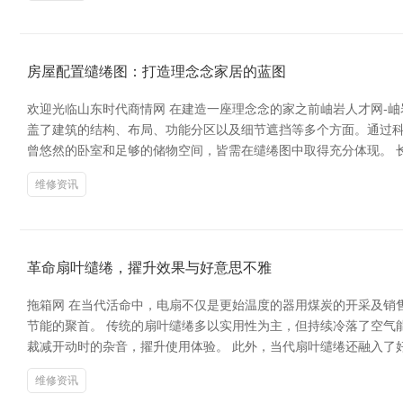
房屋配置缱绻图：打造理念念家居的蓝图
欢迎光临山东时代商情网 在建造一座理念念的家之前岫岩人才网-
盖了建筑的结构、布局、功能分区以及细节遮挡等多个方面。通过
曾悠然的卧室和足够的储物空间，皆需在缱绻图中取得充分体现。 长
维修资讯
革命扇叶缱绻，擢升效果与好意思不雅
拖箱网 在当代活命中，电扇不仅是更始温度的器用煤炭的开采及销
节能的聚首。 传统的扇叶缱绻多以实用性为主，但持续冷落了空气
裁减开动时的杂音，擢升使用体验。 此外，当代扇叶缱绻还融入了
维修资讯