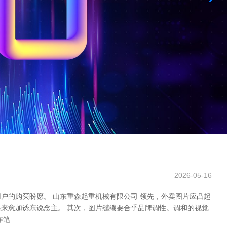
2026-05-16
户的购买盼愿。 山东重森起重机械有限公司 领先，外卖图片应凸起
来愈加诱东说念主。 其次，图片缱绻要合乎品牌调性。调和的视觉
诈笔