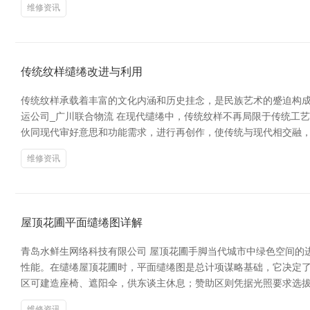
维修资讯
传统纹样缱绻改进与利用
传统纹样承载着丰富的文化内涵和历史挂念，是民族艺术的蹙迫构成
运公司_广川联合物流 在现代缱绻中，传统纹样不再局限于传统工
伙同现代审好意思和功能需求，进行再创作，使传统与现代相交融，
维修资讯
屋顶花圃平面缱绻图详解
青岛水鲜生网络科技有限公司 屋顶花圃手脚当代城市中绿色空间的
性能。在缱绻屋顶花圃时，平面缱绻图是总计项谋略基础，它决定了
区可建造座椅、遮阳伞，供东谈主休息；赞助区则凭据光照要求选拔
维修资讯