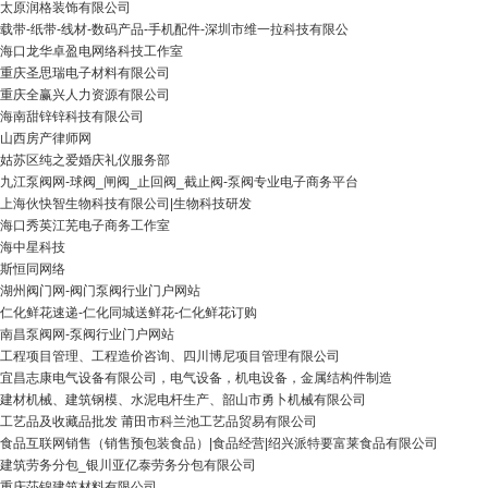
太原润格装饰有限公司
载带-纸带-线材-数码产品-手机配件-深圳市维一拉科技有限公
海口龙华卓盈电网络科技工作室
重庆圣思瑞电子材料有限公司
重庆全赢兴人力资源有限公司
海南甜锌锌科技有限公司
山西房产律师网
姑苏区纯之爱婚庆礼仪服务部
九江泵阀网-球阀_闸阀_止回阀_截止阀-泵阀专业电子商务平台
上海伙快智生物科技有限公司|生物科技研发
海口秀英江芜电子商务工作室
海中星科技
斯恒同网络
湖州阀门网-阀门泵阀行业门户网站
仁化鲜花速递-仁化同城送鲜花-仁化鲜花订购
南昌泵阀网-泵阀行业门户网站
工程项目管理、工程造价咨询、四川博尼项目管理有限公司
宜昌志康电气设备有限公司，电气设备，机电设备，金属结构件制造
建材机械、建筑钢模、水泥电杆生产、韶山市勇卜机械有限公司
工艺品及收藏品批发 莆田市科兰池工艺品贸易有限公司
食品互联网销售（销售预包装食品）|食品经营|绍兴派特要富莱食品有限公司
建筑劳务分包_银川亚亿泰劳务分包有限公司
重庆莎锦建筑材料有限公司