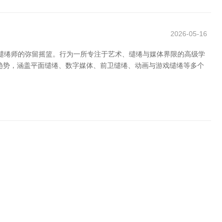
2026-05-16
培养将来缱绻师的弥留摇篮。行为一所专注于艺术、缱绻与媒体界限的高级学
趋势，涵盖平面缱绻、数字媒体、前卫缱绻、动画与游戏缱绻等多个