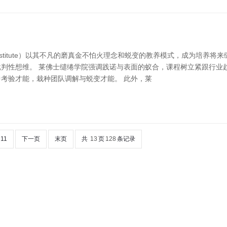
gn Institute）以其不凡的磨真金不怕火理念和蜕变的教养模式，成为
判性想维。 莱佛士缱绻学院强调践诺与表面的蚁合，课程树立紧跟行业
考验才能，栽种团队调解与蜕变才能。 此外，莱
11
下一页
末页
共
13
页
128
条记录