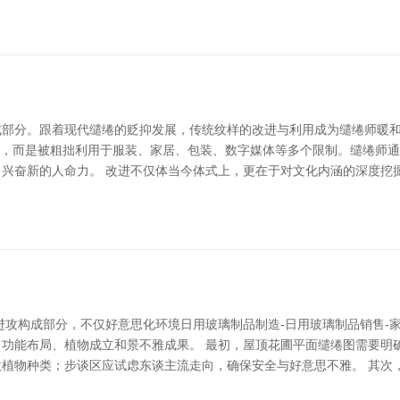
部分。跟着现代缱绻的贬抑发展，传统纹样的改进与利用成为缱绻师暖和的
艺，而是被粗拙利用于服装、家居、包装、数字媒体等多个限制。缱绻师
兴奋新的人命力。 改进不仅体当今体式上，更在于对文化内涵的深度挖
进攻构成部分，不仅好意思化环境日用玻璃制品制造-日用玻璃制品销售-
功能布局、植物成立和景不雅成果。 最初，屋顶花圃平面缱绻图需要明
植物种类；步谈区应试虑东谈主流走向，确保安全与好意思不雅。 其次