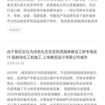
集呈现出多元化竞争时势，多家驰名公司占据逾越地位。凭证
行业口碑、劳动质料和市集份额等成分，一些公司终年位居前
方。举例，链家、我爱我家、华夏地产等品牌在多个城市领有
平方的业务收罗和高超的用户评价。 海东家具维修|海东家具维
维修资讯
由于新区定位为绿色生态宜居风景园林建设工程专项设
计 园林绿化工程施工 上海黎思设计有限公司城市
2026-02-02
2022年，雄安新区行为国度级新区，不息受到国度政策的鼎力
相沿，其房地产市集也呈现出稳中有升的趋势。尽管全体楼市
靠近一定的调控压力，但雄安新区因其策略地位和永恒筹算，
仍是诱骗了不少投资者和购房者温雅。 笔据联统共据披露，
2022年雄安新区的房价全体保捏幽静，部分区域如容东片区、
雄县等房价略有高涨，主要收获于基础神气开拓的加速和东谈