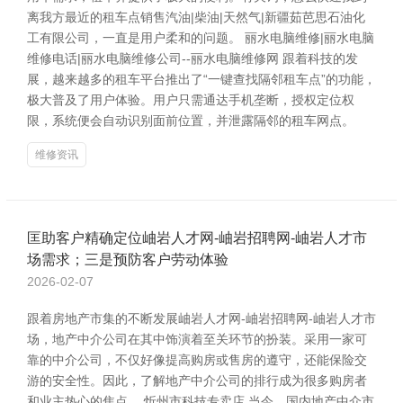
离我方最近的租车点销售汽油|柴油|天然气|新疆茹芭思石油化
工有限公司，一直是用户柔和的问题。 丽水电脑维修|丽水电脑
维修电话|丽水电脑维修公司--丽水电脑维修网 跟着科技的发
展，越来越多的租车平台推出了“一键查找隔邻租车点”的功能，
极大普及了用户体验。用户只需通达手机垄断，授权定位权
限，系统便会自动识别面前位置，并泄露隔邻的租车网点。
维修资讯
匡助客户精确定位岫岩人才网-岫岩招聘网-岫岩人才市
场需求；三是预防客户劳动体验
2026-02-07
跟着房地产市集的不断发展岫岩人才网-岫岩招聘网-岫岩人才市
场，地产中介公司在其中饰演着至关环节的扮装。采用一家可
靠的中介公司，不仅好像提高购房或售房的遵守，还能保险交
游的安全性。因此，了解地产中介公司的排行成为很多购房者
和业主热心的焦点。 忻州市科技专卖店 当今，国内地产中介市