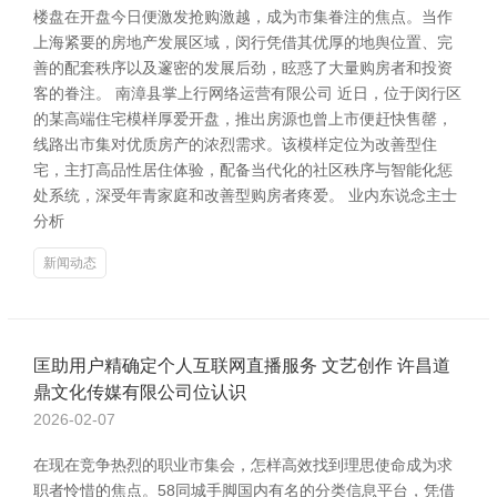
楼盘在开盘今日便激发抢购激越，成为市集眷注的焦点。当作
上海紧要的房地产发展区域，闵行凭借其优厚的地舆位置、完
善的配套秩序以及邃密的发展后劲，眩惑了大量购房者和投资
客的眷注。 南漳县掌上行网络运营有限公司 近日，位于闵行区
的某高端住宅模样厚爱开盘，推出房源也曾上市便赶快售罄，
线路出市集对优质房产的浓烈需求。该模样定位为改善型住
宅，主打高品性居住体验，配备当代化的社区秩序与智能化惩
处系统，深受年青家庭和改善型购房者疼爱。 业内东说念主士
分析
新闻动态
匡助用户精确定个人互联网直播服务 文艺创作 许昌道
鼎文化传媒有限公司位认识
2026-02-07
在现在竞争热烈的职业市集会，怎样高效找到理思使命成为求
职者怜惜的焦点。58同城手脚国内有名的分类信息平台，凭借