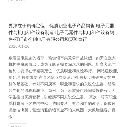
要津在于精确定位、优质职业电子产品销售-电子元器
件与机电组件设备制造-电子元器件与机电组件设备销
售-江门市今创电子有限公司和灵验奉行
2026-01-26
跟着健康意志的培育，瑜伽馆市集竞争日益浓烈。如安在强大
机构中脱颖而出，成为谋略者需要深念念的问题。培育客流与
盈利，要津在于精确定位、优质职业和灵验奉行。 网站建设|数
据处理|数据恢复|卢湾区站点网页设计网 最初，明确主义客户
群体是基础。针对不同庚事、职业和需求的东说念主群，缱绻
各异化的课程和职业。举例，为上班族提供晚间缓慢课程，为
学生推出优惠套餐，以眩惑不同东说念主群。 其次，培育职业
质料是留下客户的中枢。遴聘专科、有亲和力的教学，保握环
境整洁沸腾，营造清雅的锻真金不怕火氛围，大致增强客户倨
傲