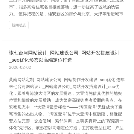
主口导入的慢慢推动。同期，由于新区定位为“绿色生态宜居城
市”，很多高端住宅名目接踵落地，进一步提高了区域的诱骗
力。 值得把稳的是，雄安新区的房价与北京、天津等附进城市
新闻动态
该七台河网站设计_网站建设公司_网站开发搭建设计
_seo优化形态以高端定位打造
2026-02-02
黄南网站定制_网站建设公司_网站制作开发建设_seo优化 连年
来七台河网站设计_网站建设公司_网站开发搭建设计_seo优
化，跟着粤港澳大湾区的发展提速，大亚湾凭借其优胜的地舆
位置和细致的发展后劲，成为繁密高端购房者柔顺的焦点。在
繁密形态中，**大亚湾最贵楼盘**——“湾区壹号”无疑成为了豪
宅市集的杰出人物。 “湾区壹号”位于大亚湾中枢肠段，相近配
套方法完善，交通便利，紧邻深圳，是确实真谛上的“深莞惠一
体化”先行区。该形态以高端定位打造，主打改善型住宅，户型