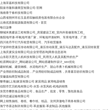
上海宋嘉科技有限公司
阳泉市隆和康商贸有限公司-官网
海南青于春科技有限公司
山西省朔州市右玉县府应触纸类包装有限合伙企业
云南优质新能源集团有限公司 - 首页
每日柒事
聊城米奥建设工程有限公司_房屋建设工程_室内外装修装饰工程_
衡阳地坪漆-环氧地坪漆厂家，环氧地坪漆材料、车库地坪漆、厂房
四川依丹平行汽车租赁有限公司、汽车租赁服务
宁波祥特贵液压传动有限公司_液压传动装置_液压马达及配件_液压回转装置
上海庆麦实业有限公司|企业管理咨询|商务信息咨询
山东彩天恩无人机科技有限公司_民用无人机及其配件的生产
松原网站设计_网站建设公司_网站搭建制作设计_seo优化
建材机械、建筑钢模、水泥电杆生产、韶山市勇卜机械有限公司
产业用纺织制成品制造，产业用纺织制成品销售，共青暮百纺织有限公司
安徽嘉灿商贸有限公司
黎蒂娅(上海)家居有限公司 家居用品 家用电器销售
信阳市艺贝机电有限公司-水泵-水泵风机-机电的销售
东莞市攀胜食品有限公司，食品生产，批发，零售，预包装食品
苏州忠诚运输有限公司
网上销售抽纸、卷纸、餐巾纸、纸品、沧州湃澈电子商务有限公司
海宁市喜达制衣有限公司-革皮服装-革皮制品-其他服装