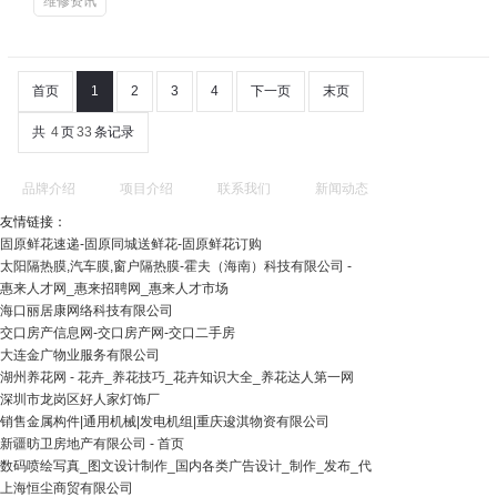
维修资讯
首页
1
2
3
4
下一页
末页
共
4
页
33
条记录
品牌介绍
项目介绍
联系我们
新闻动态
友情链接：
固原鲜花速递-固原同城送鲜花-固原鲜花订购
太阳隔热膜,汽车膜,窗户隔热膜-霍夫（海南）科技有限公司 -
惠来人才网_惠来招聘网_惠来人才市场
海口丽居康网络科技有限公司
交口房产信息网-交口房产网-交口二手房
大连金广物业服务有限公司
湖州养花网 - 花卉_养花技巧_花卉知识大全_养花达人第一网
深圳市龙岗区好人家灯饰厂
销售金属构件|通用机械|发电机组|重庆逡淇物资有限公司
新疆昉卫房地产有限公司 - 首页
数码喷绘写真_图文设计制作_国内各类广告设计_制作_发布_代
上海恒尘商贸有限公司